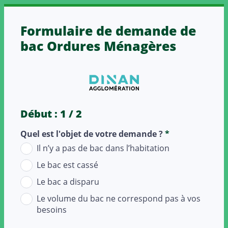
Aller au
DAQUEST
contenu
Formulaire de demande de
Un lieu sûr
principal
pour vos
bac Ordures Ménagères
questionnaires,
propulsé par
l'Equipe SI de
Dinan
Agglomération,
respectueux
du RGPD.
Début : 1 / 2
Quel est l'objet de votre demande ?
*
Il n’y a pas de bac dans l’habitation
Le bac est cassé
Le bac a disparu
Le volume du bac ne correspond pas à vos
besoins